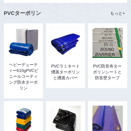
PVCターポリン
もっと+
ヘビーデューテ
PVCラミネート
PVC防音布ター
ィー610gPVCビ
燻蒸ターポリン
ポリンシートと
ニールコーティ
と燻蒸カバー
防音壁タープ
ング防水ターポ
リン