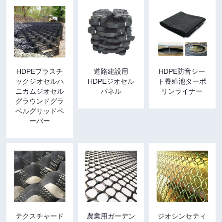
HDPEプラスチ
道路建設用
HDPE防音シー
ックジオセルハ
HDPEジオセル
ト養殖池ターポ
ニカムジオセル
パネル
リンライナー
グラウンドグラ
ベルグリッドペ
ーバー
テクスチャード
農業用ガーデン
ジオシンセティ