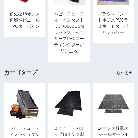
頑丈な18オンス
ヘビーデューテ
グラウンドシー
難燃性ビニール
ィーインダスト
ト用防水PVCラ
PVCターポリン
リアル680GSM
ミネートターポ
リップストップ
リンカバー
タープPVCコー
ティングターポ
リン生地
カーゴタープ
もっと+
ヘビーデューテ
8フィートドロ
14オンス軽量ス
ィメッシュダン
ップ18オンス材
チールタープ4