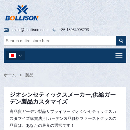

sales@tjbollison.com
+86-13964008293


Tog

ホーム
>
製品
ジオシンセティックスメーカー,供給ガー
デン製品カスタマイズ
高品質ガーデン製品サプライヤー,ジオシンセティックスカ
スタマイズ購買,割引ガーデン製品価格ファーストクラスの
品質は、あなたの最良の選択です！