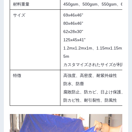
材料重量
450gsm、500gsm、550gsm、600g
サイズ
69x46x46"
80x46x46"
62x28x30"
125x45x41"
1.2mx1.2mx1m、1.15mx1.15mx1.1
5m
カスタマイズされたサイズが利用可
特徴
高強度、高密度、耐紫外線性
防水、防塵
腐敗防止、防カビ、日よけ保護、
防カビ性、耐引裂性、防風性