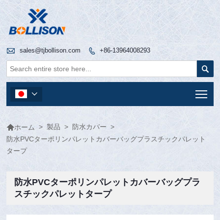

sales@tjbollison.com
+86-13964008293


Tog


>
製品
>
防水カバー
>
ホーム
防水PVCターポリンパレットカバーバッグプラスチックパレット
タープ
防水PVCターポリンパレットカバーバッグプラ
スチックパレットタープ