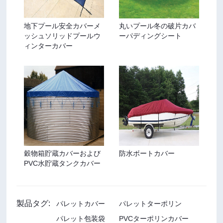
地下プール安全カバーメ
丸いプール冬の破片カバ
ッシュソリッドプールウ
ーパディングシート
ィンターカバー
穀物箱貯蔵カバーおよび
防水ボートカバー
PVC水貯蔵タンクカバー
製品タグ:
パレットカバー
パレットターポリン
パレット包装袋
PVCターポリンカバー