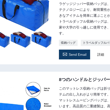
ラゲッジジッパー収納バッグは、
テクノロジーにより、耐荷重性
きなアイテムを簡単に運ぶこと
トラベルダッフル収納バッグは
家や大学の引っ越しに使用でき
す。
収納バッグ
トラベルダッフルバ

Send Email
詳細
8つのハンドルとジッパ
このマットレス収納バッグは折
テムの出し入れがより簡単です
マットレスムービングバッグは
います。高品質の二重縫製は、