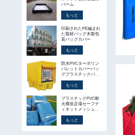
バーム
もっと
印刷されたPE編まれ
た製材バッグ木製包
装バッグカバー
もっと
防水PVCターポリン
パレットカバーバッ
グプラスチックパレ
ットタープ
もっと
プラスチックPVC耐
火構造足場セーフテ
ィネットメッシュシ
ート
もっと