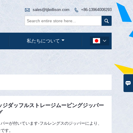

sales@tjbollison.com
+86-13964008293


私たちについて


ッジダッフルストレージムービングジッパー
グ
パーが付いています-フルレングスのジッパーにより、
全です。