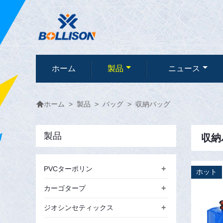
ホーム
製品
ニュース

>
製品
>
バッグ
>
収納バッグ
ホーム
製品
収納
+
PVCターポリン
ホット
+
カーゴタープ
+
ジオシンセティックス