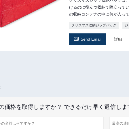
クリスマスジップ収納バッグは
けるのに役立つ収納で際立って
の収納コンテナの中に何が入っ
クリスマス収納ジップバッグ
ジ

Send Email
詳細
:
の価格を取得しますか？ できるだけ早く返信しま