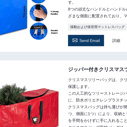
す。
8つの頑丈なハンドルとハンド
ざまな側面に配置されており、
移動および保管用マットレスバッグ

Send Email
詳細
ジッパー付きクリスマス
クリスマスツリーバッグは、ク
保護します。
この人工的なツリーストレージ
に、防水ポリエチレンプラスチ
クリスマスバッグは持ち運びが簡
つ、側面に1つ）により、収納
を手間をかけずに手に入れるこ