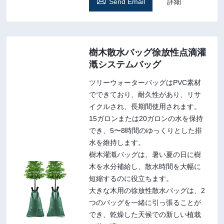

Send Email
詳細
樹木散水バッグ徐放性点滴灌
漑システムバッグ
ツリーウォーターバッグはPVC素材
でできており、耐久性があり、リサ
イクルされ、長期間使用されます。
15ガロンまたは20ガロンの水を保持
でき、5〜8時間のゆっくりとした排
水を維持します。
樹木灌漑バッグは、暑い夏の日に樹
木を水分補給し、散水時間を大幅に
短縮するのに役立ちます。
大きな木用の徐放性散水バッグは、2
つのバッグを一緒に引っ張ることが
でき、乾燥した天候での新しい植栽