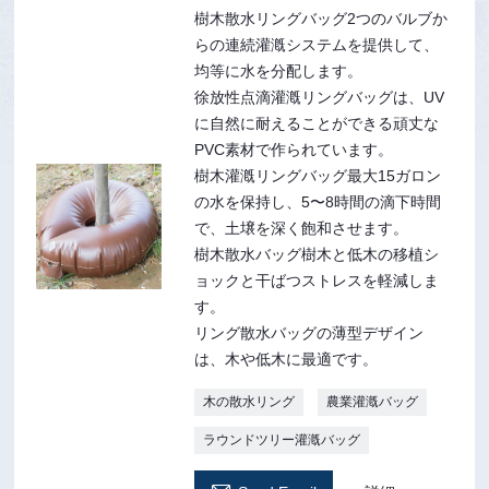
樹木散水リングバッグ2つのバルブか
らの連続灌漑システムを提供して、
均等に水を分配します。
徐放性点滴灌漑リングバッグは、UV
に自然に耐えることができる頑丈な
PVC素材で作られています。
樹木灌漑リングバッグ最大15ガロン
の水を保持し、5〜8時間の滴下時間
で、土壌を深く飽和させます。
樹木散水バッグ樹木と低木の移植シ
ョックと干ばつストレスを軽減しま
す。
リング散水バッグの薄型デザイン
は、木や低木に最適です。
木の散水リング
農業灌漑バッグ
ラウンドツリー灌漑バッグ