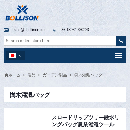

sales@tjbollison.com
+86-13964008293


Tog


>
製品
>
ガーデン製品
>
樹木灌漑バッグ
ホーム
樹木灌漑バッグ
スロードリップツリー散水リ
ングバッグ農業灌漑ツール